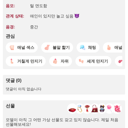
음모:
털 면도함
관계 상태:
애인이 있지만 놀고
싶음
음경:
중간
관심
애널 섹스
불알 핥기
채팅
애널 
거칠게 만지기
자위
세게 만지기
댓글 (0)
댓글이 아직 없습니다
선물
모델이 아직 그 어떤 가상 선물도 갖고 있지 않습니다. 제일 처음
선물해보세요!