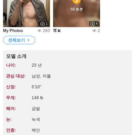
50 토큰
1
4
260
2
My Photos
🍑🍌
전체보기
모델 소개
나이:
23 년
관심 대상:
남성, 커플
신장:
5'10"
무게:
148 lb
헤어:
금발
눈:
녹색
인종:
백인