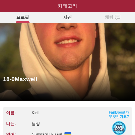
18-0Maxwell
카테고리
프로필
사진
채팅
18-0Maxwell
이름:
Kiril
FanBoost가
무엇인가요?
나는:
남성
언어:
우크라이나 사람